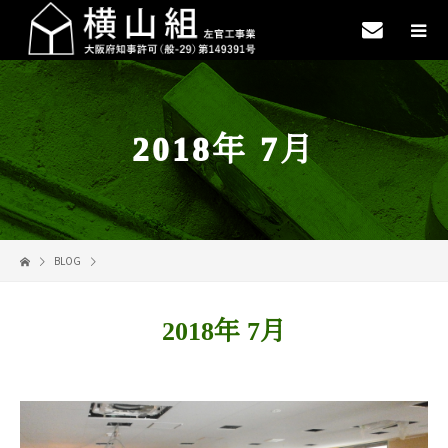
2018年 7月
BLOG
2018年 7月