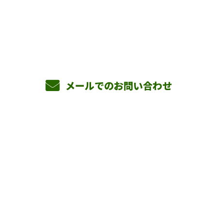
090-3465-5892
8：00～17：00 ［営業電話お断り］
メールでのお問い合わせ
ホーム
業務案内
横山組を知る
採用情報