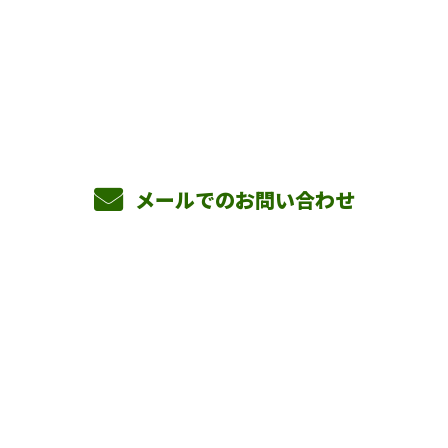
お電話でのお問い合わせ
090-3465-5892
8：00～17：00 ［営業電話お断り］
メールでのお問い合わせ
ホーム
業務案内
横山組を知る