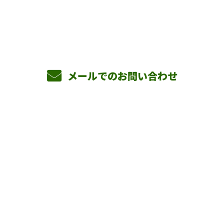
8：00～17：00 ［営業電話お断り］
メールでのお問い合わせ
ホーム
業務案内
横山組を知る
採用情報