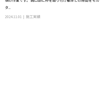
填の作業です。 開口部に枠を取り付け躯体との隙間をモル
タ...
2024.11.01
施工実績
お問い合わせ
お電話でのお問い合わせ
090-3465-5892
8：00～17：00 ［営業電話お断り］