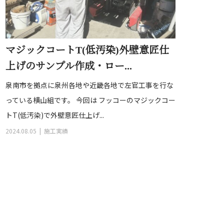
マジックコートT(低汚染)外壁意匠仕
上げのサンプル作成・ロー...
泉南市を拠点に泉州各地や近畿各地で左官工事を行な
っている横山組です。 今回は フッコーのマジックコー
トT(低汚染)で外壁意匠仕上げ...
2024.08.05
施工実績