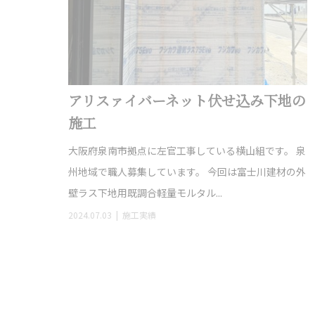
アリスァイバーネット伏せ込み下地の
施工
大阪府泉南市拠点に左官工事している横山組です。 泉
州地域で職人募集しています。 今回は富士川建材の外
壁ラス下地用既調合軽量モルタル...
2024.07.03
施工実績