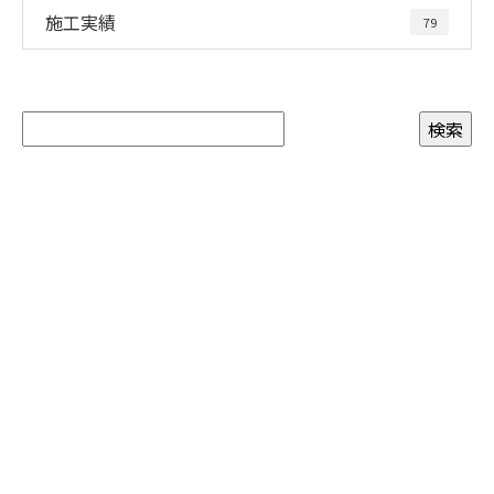
施工実績
79
お問い合わせ
お電話でのお問い合わせ
090-3465-5892
8：00～17：00 ［営業電話お断り］