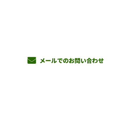
お電話でのお問い合わせ
090-3465-5892
8：00～17：00 ［営業電話お断り］
メールでのお問い合わせ
ホーム
業務案内
横山組を知る