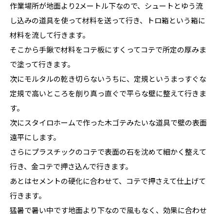
作業場所が地面より2メートル下なので、シュートとゆう流
し込みの道具を使って材料を送って行き、トロ箱という箱に
材料を流して行きます。
そこから手鍬で材料をコテ板にすくってコテで所定の厚みま
で塗って行きます。
次にモルタルの乾き切らないうちに、定規というまっすぐな
定規で高いところを削り真っ直ぐで平らな壁に整えて行きま
す。
次にスタイロホームで作った木ゴテみたいな道具で壁の表面
遠平にします。
さらにプラスチックのコテで表面の石を沈めて細かく整えて
行き、金コテで押さ込んで行きます。
あとはセメントの硬化に合わせて、コテで押さえて仕上げて
行きます。
猛暑で暑い中です地面より下なので風もなく、効果に合わせ