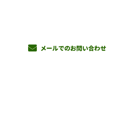
090-3465-5892
8：00～17：00 ［営業電話お断り］
メールでのお問い合わせ
ホーム
業務案内
横山組を知る
採用情報