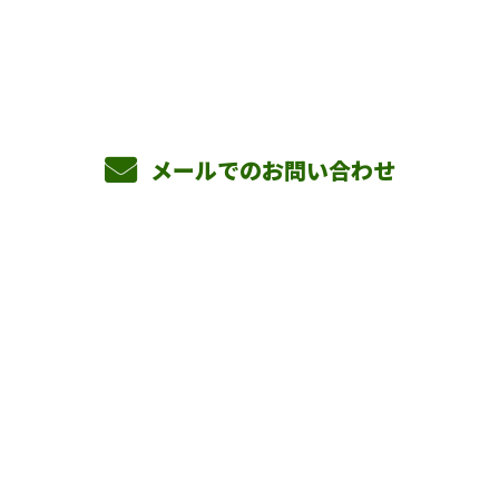
8：00～17：00 ［営業電話お断り］
メールでのお問い合わせ
ホーム
業務案内
横山組を知る
採用情報