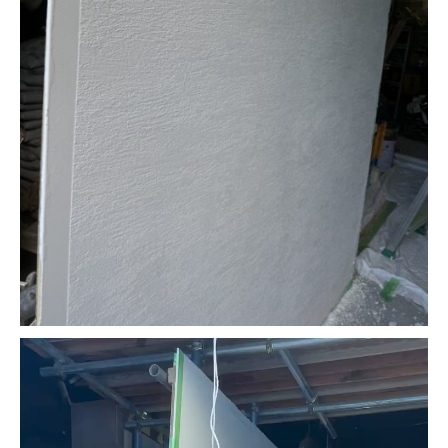
動
画
プ
レ
ー
ヤ
ー