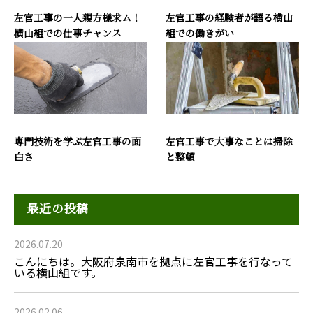
左官工事の一人親方様求ム！
左官工事の経験者が語る横山
横山組での仕事チャンス
組での働きがい
専門技術を学ぶ左官工事の面
左官工事で大事なことは掃除
白さ
と整頓
最近の投稿
2026.07.20
こんにちは。大阪府泉南市を拠点に左官工事を行なって
いる横山組です。
2026.02.06