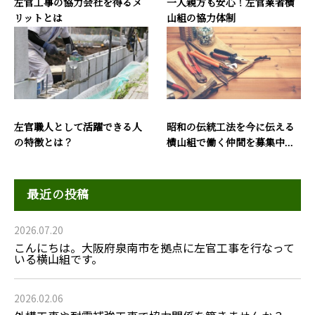
左官工事の協力会社を得るメ
一人親方も安心！左官業者横
リットとは
山組の協力体制
左官職人として活躍できる人
昭和の伝統工法を今に伝える
の特徴とは？
横山組で働く仲間を募集中...
最近の投稿
2026.07.20
こんにちは。大阪府泉南市を拠点に左官工事を行なって
いる横山組です。
2026.02.06