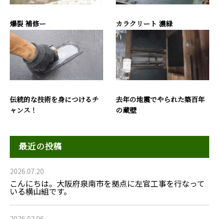
爆裂 補修ー
カラクリート 濃緑
伝統的な技術を身につけるチ
去年の地震でやられた築百年
ャンス！
の蔵壁
最近の投稿
2026.07.20
こんにちは。大阪府泉南市を拠点に左官工事を行なって
いる横山組です。
2026.02.06