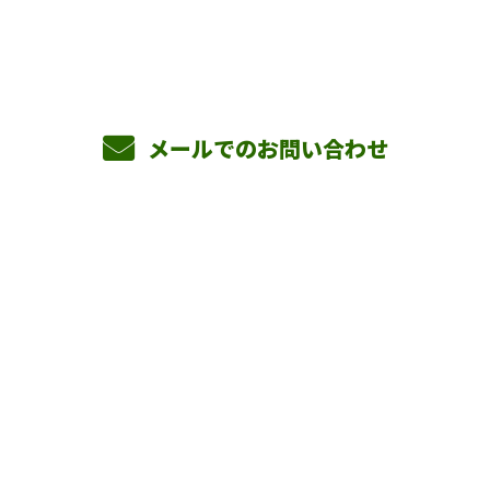
8：00～17：00 ［営業電話お断り］
メールでのお問い合わせ
ホーム
業務案内
横山組を知る
採用情報