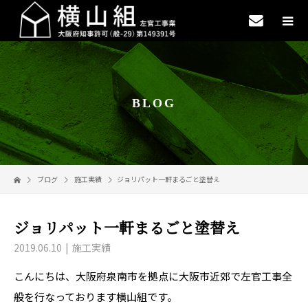
BLOG
ブログ
施工実績
ジョリパット一軒まるごと塗替え
ジョリパット一軒まるごと塗替え
2019.06.10
施工実績
こんにちは、大阪府泉南市を拠点に大阪市近郊で左官工事全
般を行なっております横山組です。