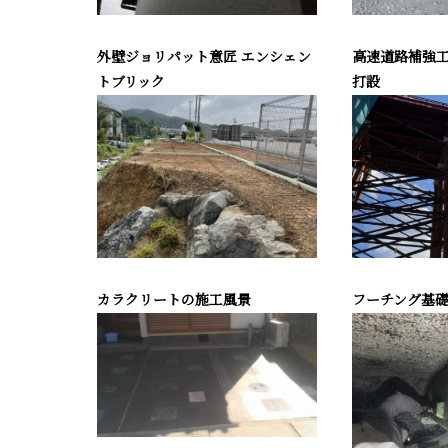
外壁ジョリパット意匠 エンシェン
高速道路補強
トブリック
打設
カラクリートの施工風景
フーチング基