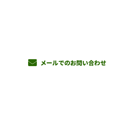
お電話でのお問い合わせ
090-3465-5892
8：00～17：00 ［営業電話お断り］
メールでのお問い合わせ
ホーム
業務案内
横山組を知る